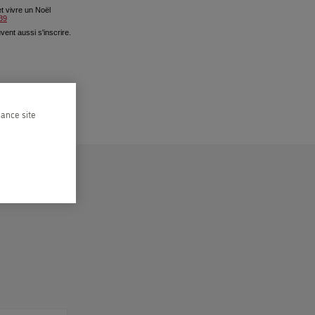
t vivre un Noël
39
vent aussi s'inscrire.
hance site