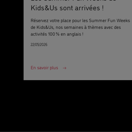
Kids&Us sont arrivées !
Réservez votre place pour les Summer Fun Weeks
de Kids&Us, nos semaines à thèmes avec des
activités 100 % en anglais !
22/05/2026
En savoir plus