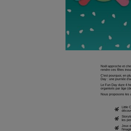
Noël approche et che
rendre ces fêtes inoub
C’est pourquoi, en p
Day : une journée d’a
Le Fun Day dure 4 heu
organisés par âge (de
Nous proposons les ac
Little 
découv
Storyt
les pe
Jeux e
l’imag