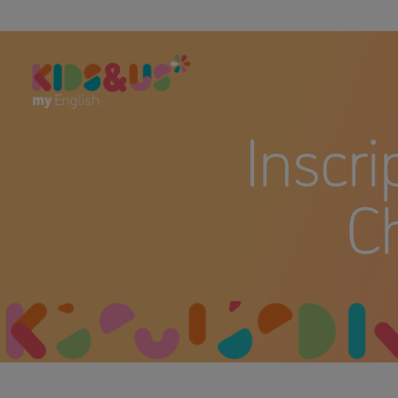
Inscri
C