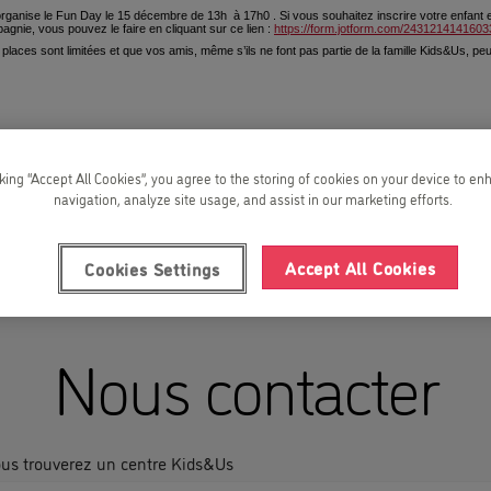
ganise le Fun Day le 15 décembre de 13h à 17h0 . Si vous souhaitez inscrire votre enfant e
agnie, vous pouvez le faire en cliquant sur ce lien :
https://form.jotform.com/2431214141603
 places sont limitées et que vos amis, même s’ils ne font pas partie de la famille Kids&Us, peu
cking “Accept All Cookies”, you agree to the storing of cookies on your device to en
navigation, analyze site usage, and assist in our marketing efforts.
Accept All Cookies
Cookies Settings
Nous contacter
ous trouverez un centre Kids&Us