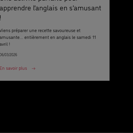
apprendre l’anglais en s’amusant
!
Viens préparer une recette savoureuse et
amusante… entièrement en anglais le samedi 11
avril !
06/03/2026
En savoir plus