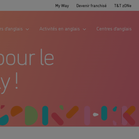
My Way
Devenir franchisé
T&T zONe
s d’anglais
Activités en anglais
Centres d’anglais
pour le
 !