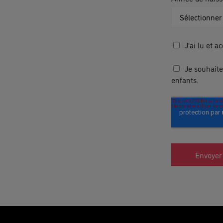
J'ai lu et a
Je souhait
enfants.