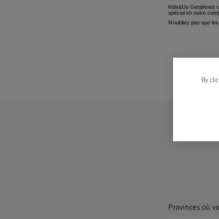
Kids&Us Gerpinnes or
spécial en notre comp
N'oubliez pas que les
By cli
Provinces où v