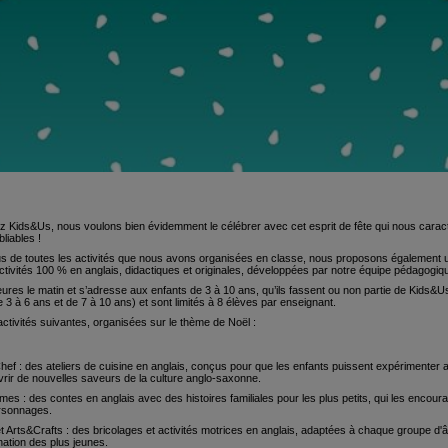
z Kids&Us, nous voulons bien évidemment le célébrer avec cet esprit de fête qui nous carac
liables !
lus de toutes les activités que nous avons organisées en classe, nous proposons également
ctivités 100 % en anglais, didactiques et originales, développées par notre équipe pédagogiq
res le matin et s’adresse aux enfants de 3 à 10 ans, qu’ils fassent ou non partie de Kids&
 3 à 6 ans et de 7 à 10 ans) et sont limités à 8 élèves par enseignant.
tivités suivantes, organisées sur le thème de Noël :
Chef :
des ateliers de cuisine en anglais, conçus pour que les enfants puissent expérimenter a
rir de nouvelles saveurs de la culture anglo-saxonne.
imes :
des contes en anglais avec des histoires familiales pour les plus petits, qui les encoura
rsonnages.
t Arts&Crafts :
des bricolages et activités motrices en anglais, adaptées à chaque groupe d'â
ination des plus jeunes.