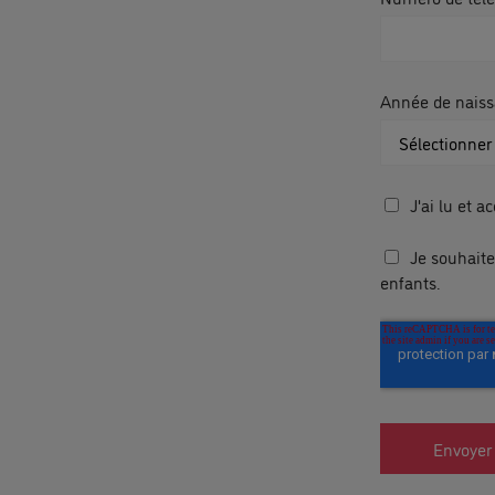
Année de naiss
J'ai lu et a
Je souhait
enfants.