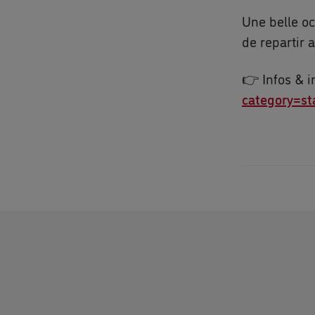
Une belle oc
de repartir 
👉 Infos & i
category=s