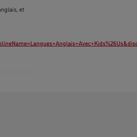
nglais, et
iplineName=Langues+Anglais+Avec+Kids%26Us&disc