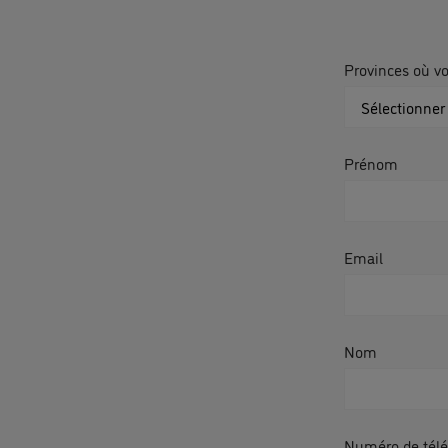
Provinces où v
Prénom
Email
Nom
Numéro de tél