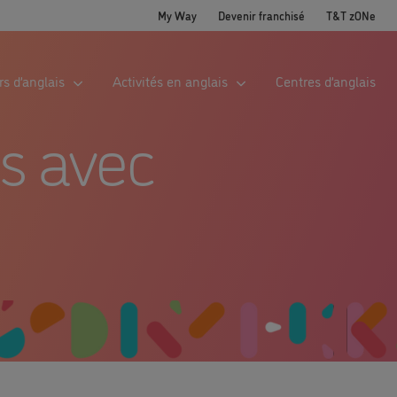
My Way
Devenir franchisé
T&T zONe
s d’anglais
Activités en anglais
Centres d’anglais
is avec