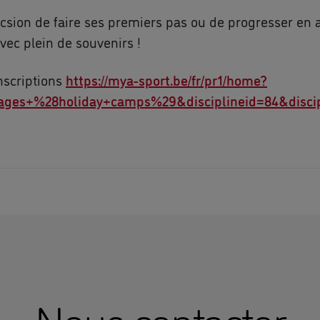
csion de faire ses premiers pas ou de progresser en a
avec plein de souvenirs !
nscriptions
https://mya-sport.be/fr/pr1/home?
tages+%28holiday+camps%29&disciplineid=84&disc
Nous contacter