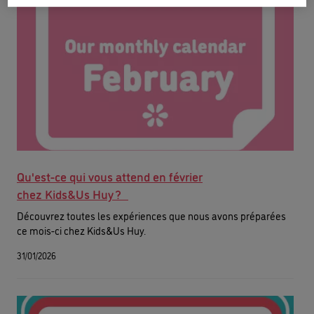
Qu'est-ce qui vous attend en février
chez Kids&Us Huy ?
Découvrez toutes les expériences que nous avons préparées
ce mois-ci chez Kids&Us Huy.
31/01/2026