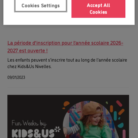
Accept All
Cookies Settings
Cookies
La période d'inscription pour l’année scolaire 2026-
2027 est ouverte !
Les enfants peuvent s'inscrire tout au long de l'année scolaire
chez Kids&Us Nivelles.
09/01/2023