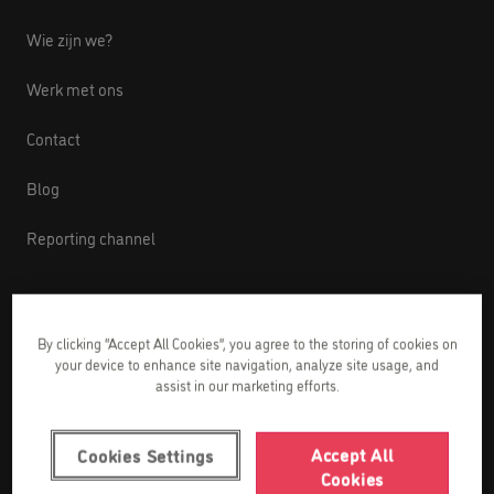
Wie zijn we?
Werk met ons
Contact
Blog
Reporting channel
Engelse lessen
By clicking “Accept All Cookies”, you agree to the storing of cookies on
your device to enhance site navigation, analyze site usage, and
Baby’s van 1 tot 2 jaar
assist in our marketing efforts.
Kinderen van 3 tot 8 jaar
Accept All
Cookies Settings
Cookies
Kinderen van 9 tot 12 jaar