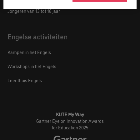
Jongeren van 13 tot 18 jaar
Engelse activiteiten
Kampen in het Engels
Workshops in het Engels
Leer thuis Engels
KUTE My Way
Gartner Eye on Innovation Awards
for Education 2025