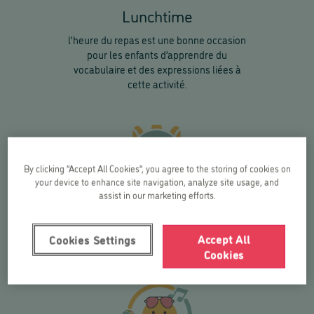
Lunchtime
l’heure du repas est une bonne occasion
pour les enfants d’apprendre du
vocabulaire et des expressions liées à
cette activité.
By clicking “Accept All Cookies”, you agree to the storing of cookies on
your device to enhance site navigation, analyze site usage, and
assist in our marketing efforts.
Day Trips
Accept All
Cookies Settings
nous partons une journée en excursion !
Cookies