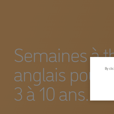
Semaines à 
anglais pour 
By cli
3 à 10 ans.