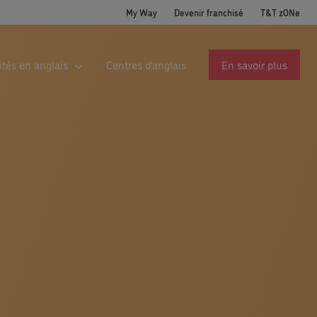
My Way
Devenir franchisé
T&T zONe
ités en anglais
Centres d’anglais
En savoir plus