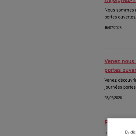
Nous sommes rav
portes ouvertes
16/07/2026
Venez nous 
portes ouver
Venez découvrir
journées portes
28/05/2026
Passez votr
Inscrivez-vous à
By cli