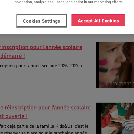
navigation, analyze site usage, and assist in our marketing efforts.
Accept All Cookies
Cookies Settings
’inscription pour l’année scolaire
 démarré !
scription pour l’année scolaire 2026-2027 a
e réinscription pour l’année scolaire
t ouverte !
fait déjà partie de la famille Kids&Us, c’est le
 réserver sa place pour la prochaine année