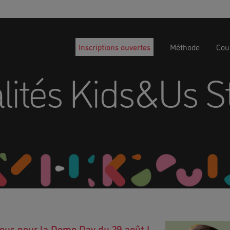
Inscriptions ouvertes
Méthode
Cour
lités Kids&Us S
ous pour la Demo Day du 29 août !