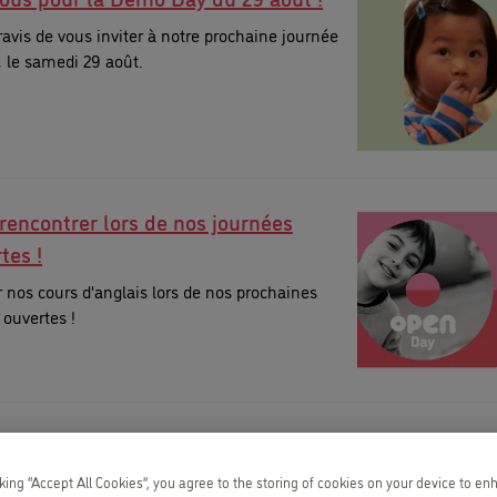
is de vous inviter à notre prochaine journée
, le samedi 29 août.
rencontrer lors de nos journées
tes !
 nos cours d'anglais lors de nos prochaines
 ouvertes !
e été avec Kids&Us !
 nos stages d'été !
cking “Accept All Cookies”, you agree to the storing of cookies on your device to en