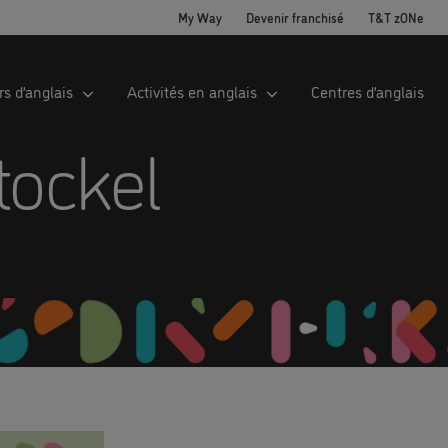
My Way
Devenir franchisé
T&T zONe
s d’anglais
Activités en anglais
Centres d’anglais
tockel