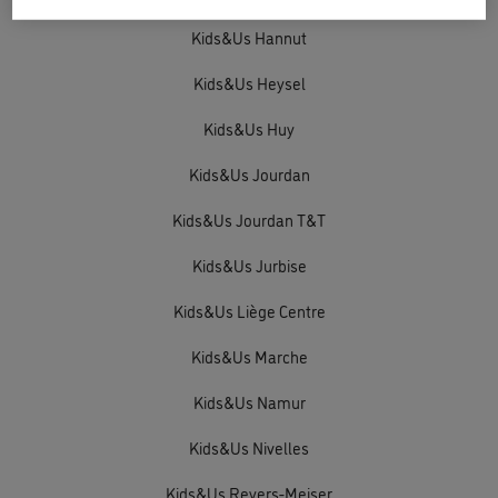
Kids&Us Hannut
Kids&Us Heysel
Kids&Us Huy
Kids&Us Jourdan
Kids&Us Jourdan T&T
Kids&Us Jurbise
Kids&Us Liège Centre
Kids&Us Marche
Kids&Us Namur
Kids&Us Nivelles
Kids&Us Reyers-Meiser