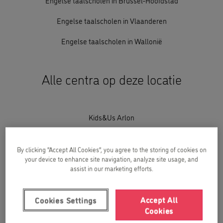
Engelse taalscholen in Vlaanderen
Engelse taalscholen in Wallonië
Alle centra op deze locatie
Kids&Us Arlon
Kids&Us Auderghem
Kids&Us Awans
By clicking “Accept All Cookies”, you agree to the storing of cookies on
your device to enhance site navigation, analyze site usage, and
Kids&Us Beaufays
assist in our marketing efforts.
Kids&Us Gembloux
Accept All
Cookies Settings
Kids&Us Gerpinnes
Cookies