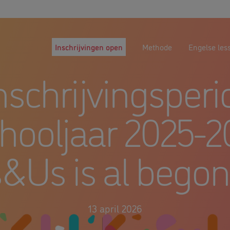
Inschrijvingen open
Methode
Engelse les
nschrijvingsperi
hooljaar 2025-2
&Us is al bego
13 april 2026