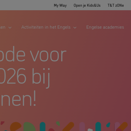
My Way
Open je Kids&Us
T&T zONe
sen
Activiteiten in het Engels
Engelse academies
ode voor
026 bij
nnen!