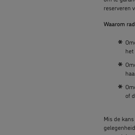
reserveren v
Waarom rade
Omd
het 
Omd
haa
Omd
of 
Mis de kans 
gelegenheid 