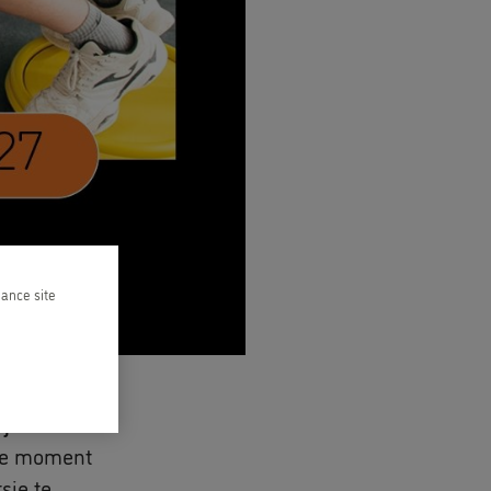
hance site
ij Kids&Us.
eale moment
sje te