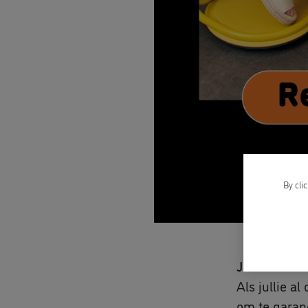
By cli
Je kan nu al
Als jullie a
om te garand