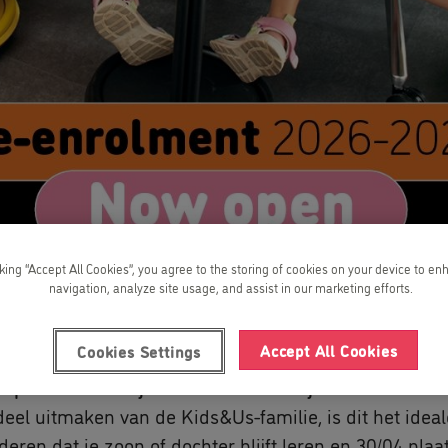
cking “Accept All Cookies”, you agree to the storing of cookies on your device to en
navigation, analyze site usage, and assist in our marketing efforts.
Accept All Cookies
Cookies Settings
 opnieuw inschrijven voor het schooljaar 2025-2026 b
l deel uitmaken van de Kids&Us-familie, is dit het id
eren dat je zoon of dochter blijft leren en 30/04 plaat