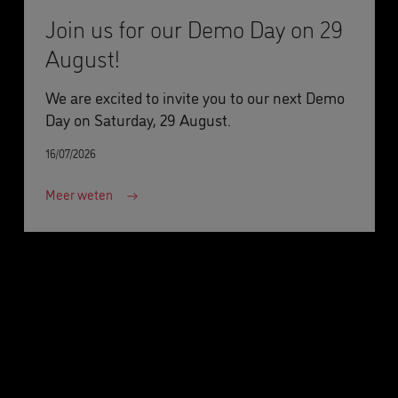
Join us for our Demo Day on 29
August!
We are excited to invite you to our next Demo
Day on Saturday, 29 August.
16/07/2026
Meer weten