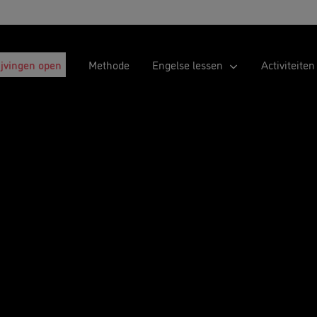
ijvingen open
Methode
Engelse lessen
Activiteiten