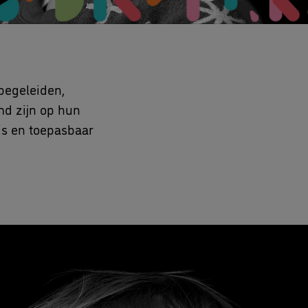
begeleiden,
emd zijn op hun
 is en toepasbaar