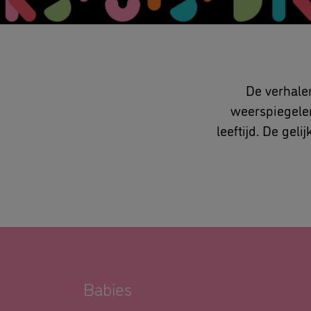
De verhale
weerspiegelen 
leeftijd. De geli
Babies