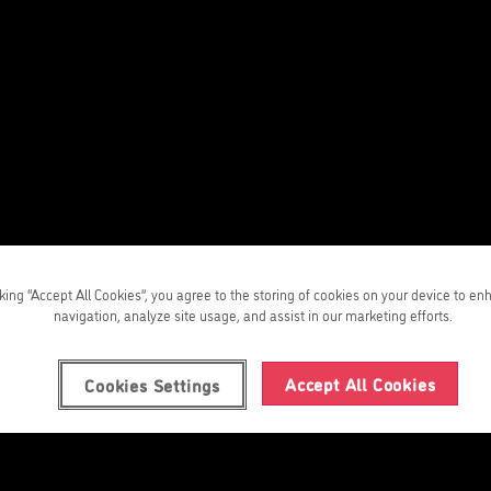
ngels
se lessen
cking “Accept All Cookies”, you agree to the storing of cookies on your device to en
navigation, analyze site usage, and assist in our marketing efforts.
Accept All Cookies
Cookies Settings