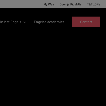
My Way
Open je Kids&Us
T&T zONe
 in het Engels
Engelse academies
Contact