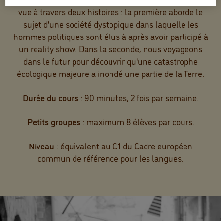
vue à travers deux histoires : la première aborde le
sujet d’une société dystopique dans laquelle les
hommes politiques sont élus à après avoir participé à
un reality show. Dans la seconde, nous voyageons
dans le futur pour découvrir qu'une catastrophe
écologique majeure a inondé une partie de la Terre.
Durée du cours
: 90 minutes, 2 fois par semaine.
Petits groupes
: maximum 8 élèves par cours.
Niveau
: équivalent au C1 du Cadre européen
commun de référence pour les langues.