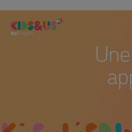
Une 
app