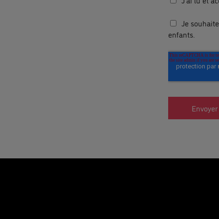
J'ai lu et a
Je souhait
enfants.