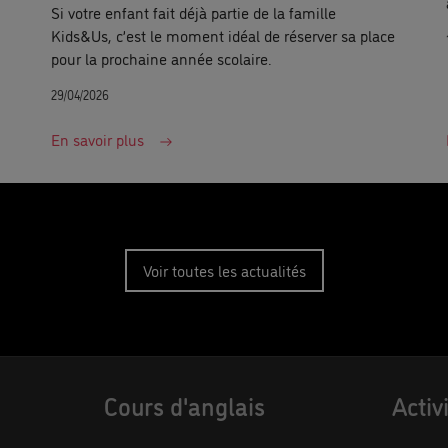
Si votre enfant fait déjà partie de la famille
Kids&Us, c’est le moment idéal de réserver sa place
pour la prochaine année scolaire.
29/04/2026
En savoir plus
Voir toutes les actualités
Cours d'anglais
Activ