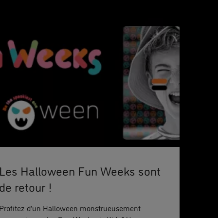
Les Halloween Fun Weeks sont
de retour !
Profitez d’un Halloween monstrueusement