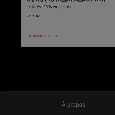
de Kids&Us, nos semaines à thèmes avec des
activités 100 % en anglais !
22/05/2026
En savoir plus
À propos