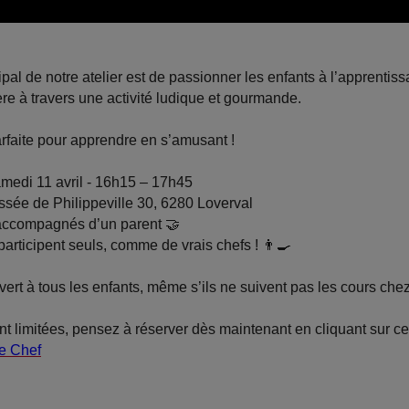
cipal de notre atelier est de passionner les enfants à l’apprentis
re à travers une activité ludique et gourmande.
arfaite pour apprendre en s’amusant !
medi 11 avril - 16h15 – 17h45
ée de Philippeville 30, 6280 Loverval
ccompagnés d’un parent
🤝
participent seuls, comme de vrais chefs !
👨‍🍳
ouvert à tous les enfants, même s’ils ne suivent pas les cours ch
nt limitées, pensez à
réserver dès maintenant
en cliquant sur ce
le Chef