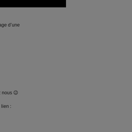
sage d’une
ez nous
😉
 lien :