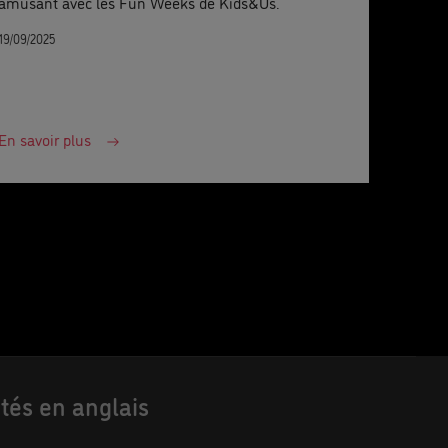
amusant avec les Fun Weeks de Kids&Us.
19/09/2025
En savoir plus
ités en anglais