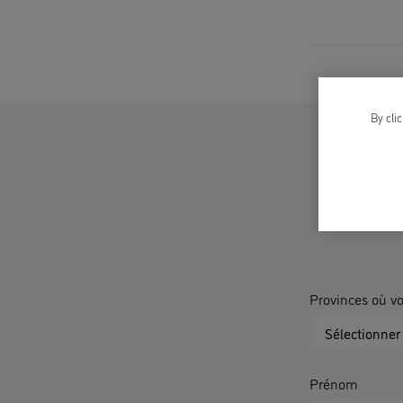
By cli
Provinces où v
Prénom