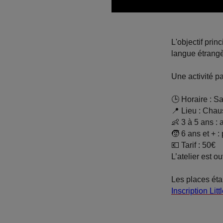
L'objectif prin
langue étrangè
Une activité p
🕒
Horaire :
Sa
📍
Lieu :
Chauss
👶
3 à 5 ans :
a
🧒
6 ans et + :
💶
Tarif : 50€
L’atelier est 
Les places éta
Inscription Litt