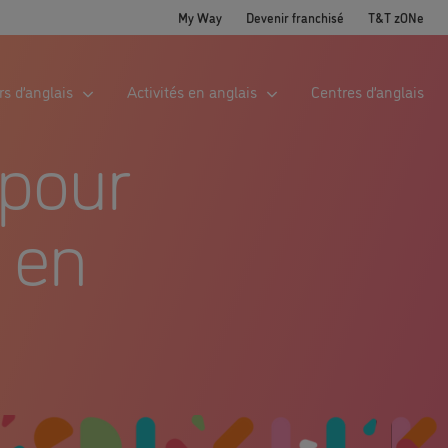
My Way
Devenir franchisé
T&T zONe
s d’anglais
Activités en anglais
Centres d’anglais
 pour
s en