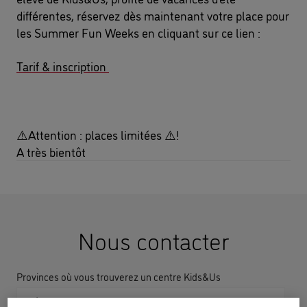
différentes, réservez dès maintenant votre place pour 
les Summer Fun Weeks en cliquant sur ce lien :
Tarif & inscription 
⚠️
Attention : places limitées 
⚠️
!
A très bientôt  
Nous contacter
Provinces où vous trouverez un centre Kids&Us