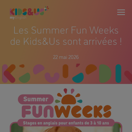
Les Summer Fun Weeks
de Kids&Us sont arrivées !
22 mai 2026