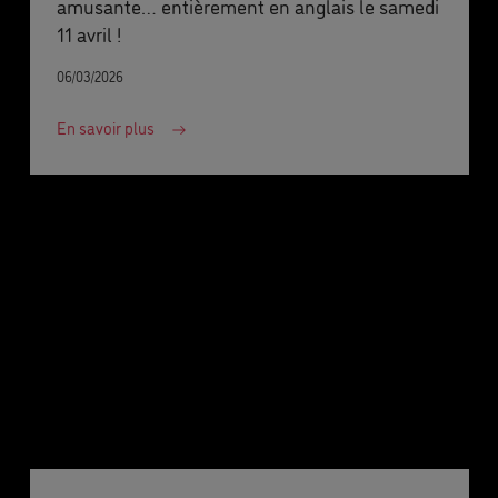
amusante… entièrement en anglais le samedi
11 avril !
06/03/2026
En savoir plus