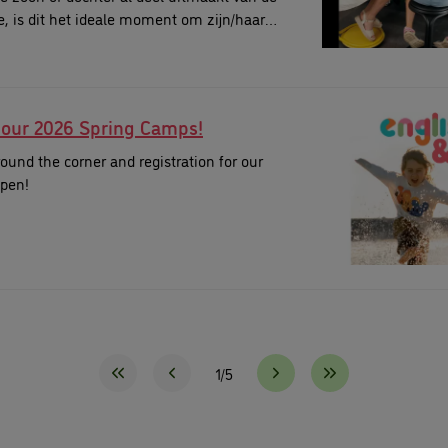
, is dit het ideale moment om zijn/haar
erveren voor het volgende schooljaar.
r our 2026 Spring Camps!
round the corner and registration for our
pen!
1/5