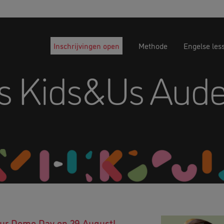
Inschrijvingen open
Methode
Engelse les
s Kids&Us Aud
 our Demo Day on 29 August!