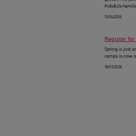
Kids&Us-familie
plaatsje te res
13/04/2026
Register fo
Spring is just a
camps is now o
18/03/2026