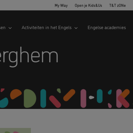
My Way
Open je Kids&Us
T&T zONe
sen
Activiteiten in het Engels
Engelse academies
erghem