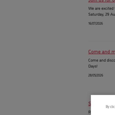
We are excited 
Saturday, 29 Au
16/07/2026
Come and me
Come and disco
Days!
28/05/2026
Spend your
By cli
Register for o