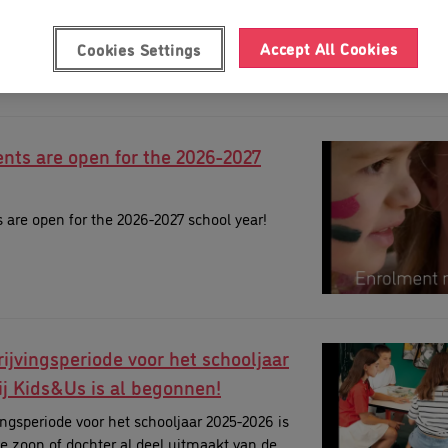
Accept All Cookies
Cookies Settings
nts are open for the 2026-2027
are open for the 2026-2027 school year!
ijvingsperiode voor het schooljaar
ij Kids&Us is al begonnen!
ingsperiode voor het schooljaar 2025-2026 is
lie zoon of dochter al deel uitmaakt van de