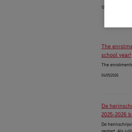
12/05/2026
The enrolme
school year!
The enrolments 
04/05/2026
De herinschr
2025-2026 b
De herinschrijv
gestart. Als jul