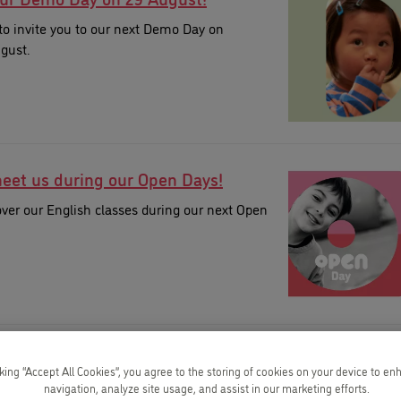
to invite you to our next Demo Day on
gust.
et us during our Open Days!
ver our English classes during our next Open
 summer with Kids&Us!
cking “Accept All Cookies”, you agree to the storing of cookies on your device to en
ur Summer Camps!
navigation, analyze site usage, and assist in our marketing efforts.